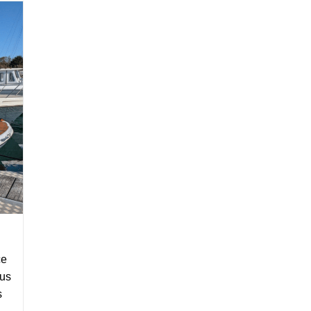
ce
ous
s