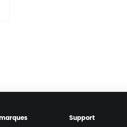
 marques
Support