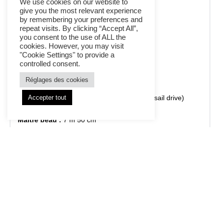
We use cookies on our website to
Prix :
345 000 €
give you the most relevant experience
by remembering your preferences and
repeat visits. By clicking “Accept All”,
Condition :
Occasion
you consent to the use of ALL the
cookies. However, you may visit
Type de bateau :
Bateaux de plaisance
"Cookie Settings" to provide a
controlled consent.
Matériau de la coque :
Fibre de verre
Réglages des cookies
Type d’entraînement :
Propulsion vélique (sail drive)
Accepter tout
Maître beau :
7 m 50 cm
Emplacement du bateau :
La Rochelle, Charente-
Maritime, France
Cabines d’invités :
4
Type de carburant :
Diesel